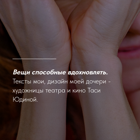
Вещи способные вдохновлять.
Тексты мои, дизайн моей дочери -
художницы театра и кино Таси
Юдиной.