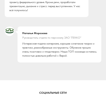
проекту федерального уровня. Кроме речи, проработали
презентацию, дыхание и стресс перед выступлением. У нас
всё получилось!
Наталья Морозова
Руководитель отдела по персоналу ЗАО "ЛЕККО"
Интересная подача материала, хорошее сочетание теории и
практики, разнообразные инструменты. Обучение прошло
очень позитивно и плодотворно. Наша ТОП-команда осталась
полностью довольна работой с Верой.
СОЦИАЛЬНЫЕ СЕТИ