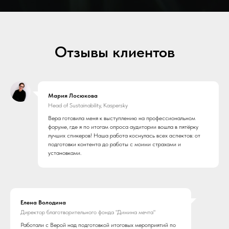
Отзывы клиентов
Мария Лосюкова
Head of Sustainability, Kaspersky
Вера готовила меня к выступлению на профессиональном
форуме, где я по итогам опроса аудитории вошла в пятёрку
лучших спикеров! Наша работа коснулась всех аспектов: от
подготовки контента до работы с моими страхами и
установками.
Елена Володина
Директор благотворительного фонда "Димина мечта"
Работали с Верой над подготовкой итоговых мероприятий по